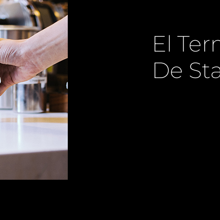
El Ter
De St