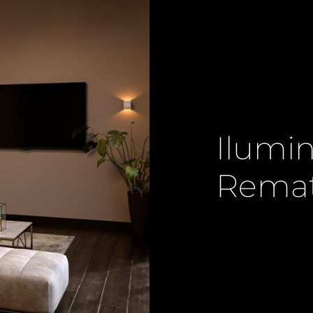
Ilumi
Remat