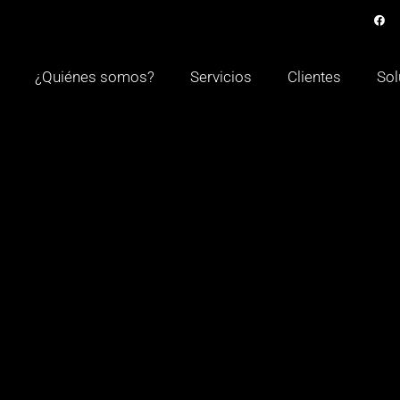
¿Quiénes somos?
Servicios
Clientes
Sol