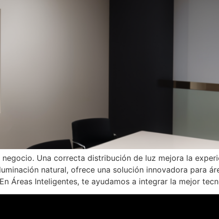
r negocio. Una correcta distribución de luz mejora la experi
iluminación natural, ofrece una solución innovadora para á
En Áreas Inteligentes, te ayudamos a integrar la mejor tecn