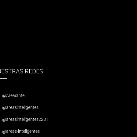
UESTRAS REDES
@AreasIntel
@areasinteligentes_
@areasinteligentes2281
@areas-inteligentes