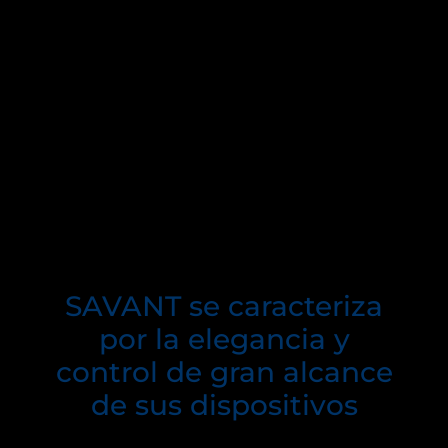
hogar es posible con SAVANT, ya que con
sus grandes características en aplicaciones e
interfaces de usuarios permitirán que se
puedan crear ambientes con excelente
iluminación. Ahora podrás disfrutar del
control total de los diferentes sistemas de
iluminación, climatización, entretenimiento
y seguridad desde su celular u otro
dispositivo, siempre que tenga con
conexión inalámbrica.
SAVANT se caracteriza
por la elegancia y
control de gran alcance
de sus dispositivos